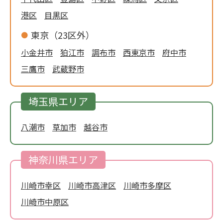
港区
目黒区
東京（23区外）
小金井市
狛江市
調布市
西東京市
府中市
三鷹市
武蔵野市
埼玉県エリア
八潮市
草加市
越谷市
神奈川県エリア
川崎市幸区
川崎市高津区
川崎市多摩区
川崎市中原区