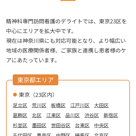
精神科専門訪問看護のデライトでは、東京23区を
中心にエリアを拡大中です。
現在は神奈川県にも対応可能となり、より幅広い
地域の医療関係者様、ご家族と連携し患者様のケ
アにあたっています。
東京都エリア
東京（23区内）
足立区
荒川区
板橋区
江戸川区
大田区
葛飾区
北区
江東区
品川区
渋谷区
新宿区
杉並区
墨田区
世田谷区
台東区
中央区
千代田区
豊島区
中野区
練馬区
文京区