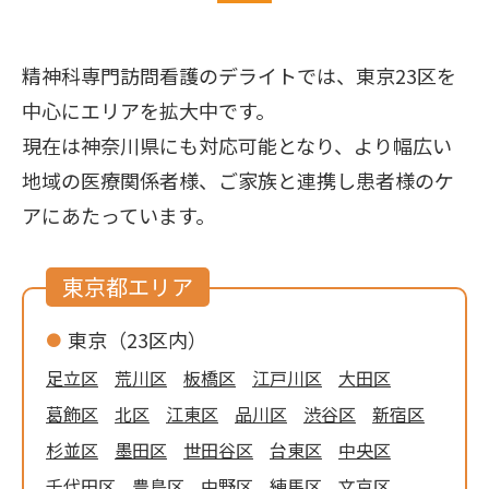
精神科専門訪問看護のデライトでは、東京23区を
中心にエリアを拡大中です。
現在は神奈川県にも対応可能となり、より幅広い
地域の医療関係者様、ご家族と連携し患者様のケ
アにあたっています。
東京都エリア
東京（23区内）
足立区
荒川区
板橋区
江戸川区
大田区
葛飾区
北区
江東区
品川区
渋谷区
新宿区
杉並区
墨田区
世田谷区
台東区
中央区
千代田区
豊島区
中野区
練馬区
文京区