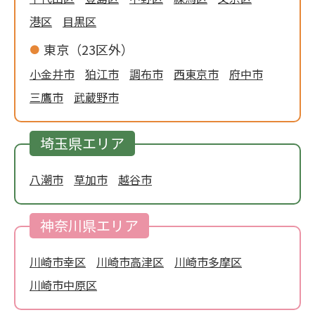
港区
目黒区
東京（23区外）
小金井市
狛江市
調布市
西東京市
府中市
三鷹市
武蔵野市
埼玉県エリア
八潮市
草加市
越谷市
神奈川県エリア
川崎市幸区
川崎市高津区
川崎市多摩区
川崎市中原区