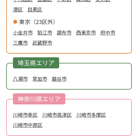
港区
目黒区
東京（23区外）
小金井市
狛江市
調布市
西東京市
府中市
三鷹市
武蔵野市
埼玉県エリア
八潮市
草加市
越谷市
神奈川県エリア
川崎市幸区
川崎市高津区
川崎市多摩区
川崎市中原区