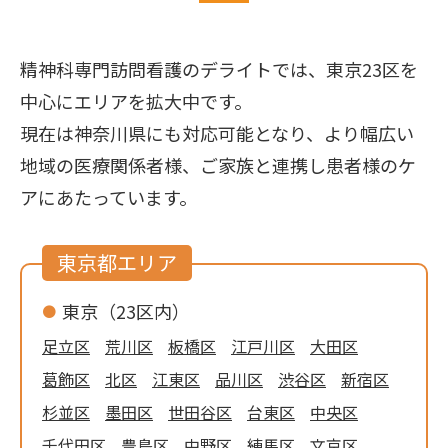
精神科専門訪問看護のデライトでは、東京23区を
中心にエリアを拡大中です。
現在は神奈川県にも対応可能となり、より幅広い
地域の医療関係者様、ご家族と連携し患者様のケ
アにあたっています。
東京都エリア
東京（23区内）
足立区
荒川区
板橋区
江戸川区
大田区
葛飾区
北区
江東区
品川区
渋谷区
新宿区
杉並区
墨田区
世田谷区
台東区
中央区
千代田区
豊島区
中野区
練馬区
文京区