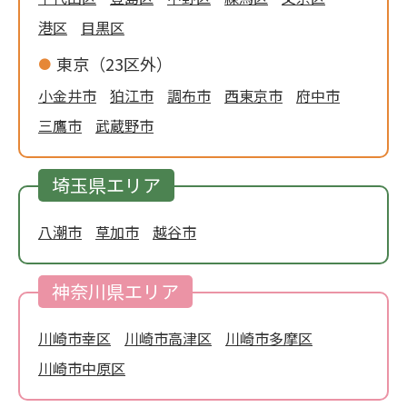
港区
目黒区
東京（23区外）
小金井市
狛江市
調布市
西東京市
府中市
三鷹市
武蔵野市
埼玉県エリア
八潮市
草加市
越谷市
神奈川県エリア
川崎市幸区
川崎市高津区
川崎市多摩区
川崎市中原区