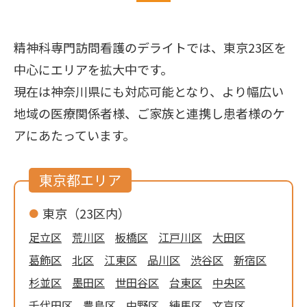
精神科専門訪問看護のデライトでは、東京23区を
中心にエリアを拡大中です。
現在は神奈川県にも対応可能となり、より幅広い
地域の医療関係者様、ご家族と連携し患者様のケ
アにあたっています。
東京都エリア
東京（23区内）
足立区
荒川区
板橋区
江戸川区
大田区
葛飾区
北区
江東区
品川区
渋谷区
新宿区
杉並区
墨田区
世田谷区
台東区
中央区
千代田区
豊島区
中野区
練馬区
文京区