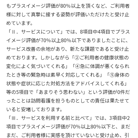
もプラスイメージ評価が
80
％以上を頂くなど、ご利用者
様に対して真摯に接する姿勢が評価いただけたと受け止
めています。
「Ⅱ．サービスについて」では、
8
項目中
4
項目でプラス
イメージ評価が
70
％以上
80
％以下でありましたことに、
サービス改善の余地があり、新たな課題であると受け止
めております。しかしながら「
②
ご利用者の健康状態の
変化によく気づいてくれる」「
④
急に体調が悪くなられ
たとき等の緊急時は素早く対応してくれる」「
⑤
身体の
状態や症状に応じた対処方法をアドバイスしてくれる」
等の
5
項目で「あまりそう思わない」という評価が
0
件だ
ったことは訪問看護を担うものとしての責任は果たせて
いると安堵しております。
「Ⅲ．サービスを利用する前と比べて」では、
3
項目中
2
項目でプラスイメージ評価が
70
％以上
80
％以下と、まだ
まだ、ご利用者様に実感を頂けていないと受け止め、引