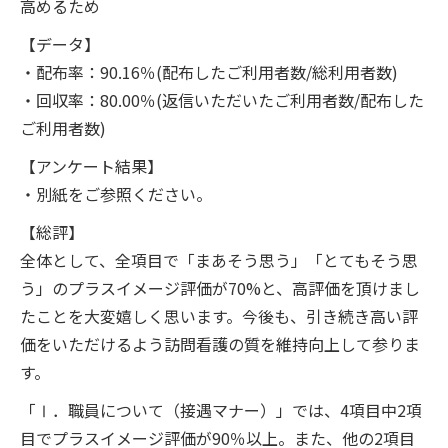
高めるため
【データ】
・配布率：
90.16
％
(
配布したご利用者数
/
総利用者数
)
・回収率：
80.00
％
(
返信いただいたご利用者数
/
配布した
ご利用者数
)
【アンケート結果】
・別紙をご参照ください。
【総評】
全体として、全項目で「まあそう思う」「とてもそう思
う」のプラスイメージ評価が
70%
と、高評価を頂けまし
たことを大変嬉しく思います。今後も、引き続き高い評
価をいただけるよう訪問看護の質を維持向上して参りま
す。
「Ⅰ．職員について（接遇マナー）」では、
4
項目中
2
項
目でプラスイメージ評価が
90
％以上。また、他の
2
項目